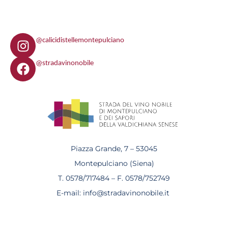
I
@calicidistellemontepulciano
n
F
s
@stradavinonobile
a
t
c
a
e
g
b
r
o
a
o
m
k
Piazza Grande, 7 – 53045
Montepulciano (Siena)
T. 0578/717484 – F. 0578/752749
E-mail: info@stradavinonobile.it