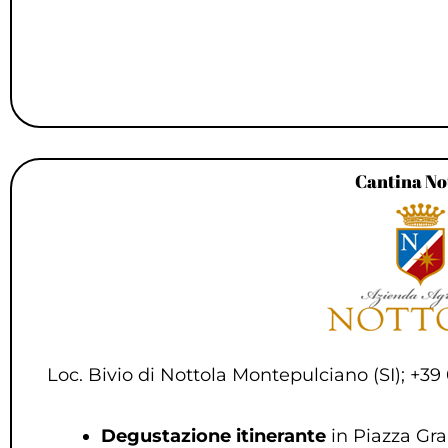
Cantina No
Loc. Bivio di Nottola Montepulciano (SI); +3
D
egustazione itinerante
in Piazza Gra