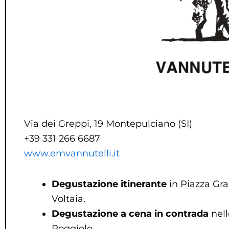
Via dei Greppi, 19 Montepulciano (SI)
+39 331 266 6687
www.emvannutelli.it
D
egustazione itinerante
in Piazza Gra
Voltaia.
D
egustazione a cena in contrada
nell
Poggiolo.