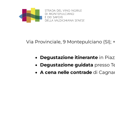
Vai
al
contenuto
Via Provinciale, 9 Montepulciano (SI);
D
egustazione itinerante
in Pia
Degustazione guidata
presso Te
A cena nelle contrade
di Cagnan