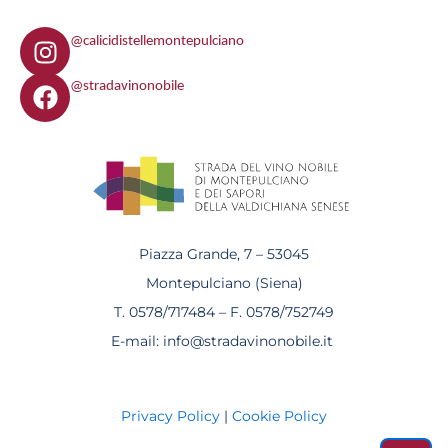
I
@calicidistellemontepulciano
n
F
s
@stradavinonobile
a
t
c
a
e
g
b
r
o
a
o
m
k
Piazza Grande, 7 – 53045
Montepulciano (Siena)
T. 0578/717484 – F. 0578/752749
E-mail: info@stradavinonobile.it
Privacy Policy
|
Cookie Policy