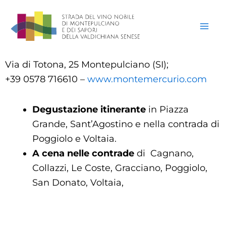
Vai
al
contenuto
Via di Totona, 25 Montepulciano (SI);
+39 0578 716610 –
www.montemercurio.com
D
egustazione itinerante
in Piazza
Grande, Sant’Agostino e nella contrada di
Poggiolo e Voltaia.
A cena nelle contrade
di Cagnano,
Collazzi, Le Coste, Gracciano, Poggiolo,
San Donato, Voltaia,