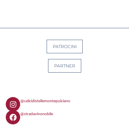
PATROCINI
PARTNER
I
@calicidistellemontepulciano
n
F
s
@stradavinonobile
a
t
c