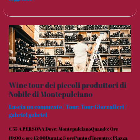
Wine
tour
dei
piccoli
produttori
di
Wine tour dei piccoli produttori di
Nobile
Nobile di Montepulciano
di
Montepulciano
Lascia un commento
/
Tour
,
Tour Giornalieri
/
gabriel gabriel
€ 55 A PERSONA Dove: MontepulcianoQuando: Ore
10:00 e ore 15:00Durata: 3 orePunto d’incontro: Piazza