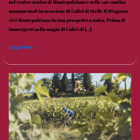
nel centro storico di Montepulciano e nelle sue cantine
monumentali in occasione di Calici di Stelle Il 10 agosto
vivi Montepulciano da una prospettiva unica. Prima di
immergerti nella magia di Calici di […]
Leggi tutto »
Tour
in
bici
elettrica
del
Vino
Nobile