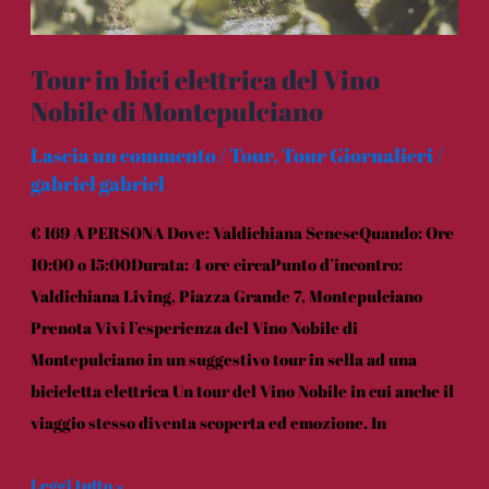
di
Montepulciano
Tour in bici elettrica del Vino
Nobile di Montepulciano
Lascia un commento
/
Tour
,
Tour Giornalieri
/
gabriel gabriel
€ 169 A PERSONA Dove: Valdichiana SeneseQuando: Ore
10:00 o 15:00Durata: 4 ore circaPunto d’incontro:
Valdichiana Living, Piazza Grande 7, Montepulciano
Prenota Vivi l’esperienza del Vino Nobile di
Montepulciano in un suggestivo tour in sella ad una
bicicletta elettrica Un tour del Vino Nobile in cui anche il
viaggio stesso diventa scoperta ed emozione. In
Leggi tutto »