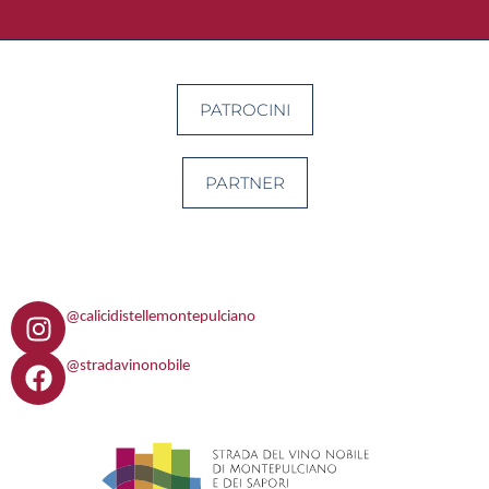
PATROCINI
PARTNER
I
@calicidistellemontepulciano
n
F
s
@stradavinonobile
a
t
c
a
e
g
b
r