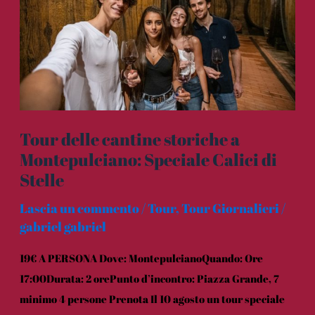
a
Montepulciano:
Speciale
Calici
di
Stelle
Tour delle cantine storiche a
Montepulciano: Speciale Calici di
Stelle
Lascia un commento
/
Tour
,
Tour Giornalieri
/
gabriel gabriel
19€ A PERSONA Dove: MontepulcianoQuando: Ore
17:00Durata: 2 orePunto d’incontro: Piazza Grande, 7
minimo 4 persone Prenota Il 10 agosto un tour speciale