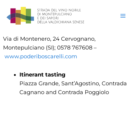
Skip
to
content
Via di Montenero, 24 Cervognano,
Montepulciano (SI); 0578 767608 –
www.poderiboscarelli.com
Itinerant tasting
Piazza Grande, Sant’Agostino, Contrada
Cagnano and Contrada Poggiolo